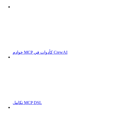
خوادم MCP كأدوات في CrewAI
تكامل MCP DSL