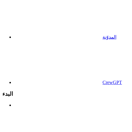
المدوّنة
CrewGPT
البدء