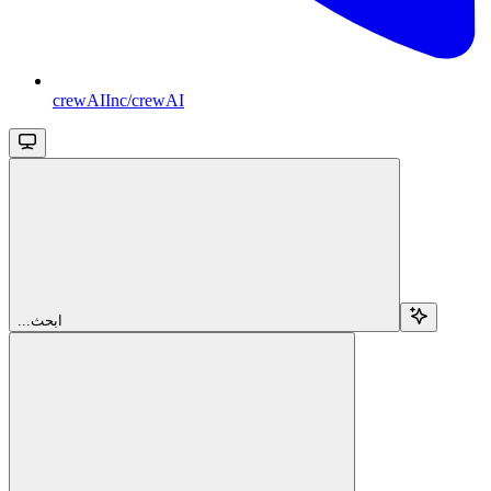
crewAIInc/crewAI
...ابحث