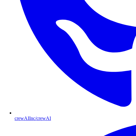
crewAIInc/crewAI