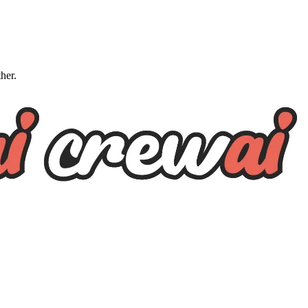
ther.