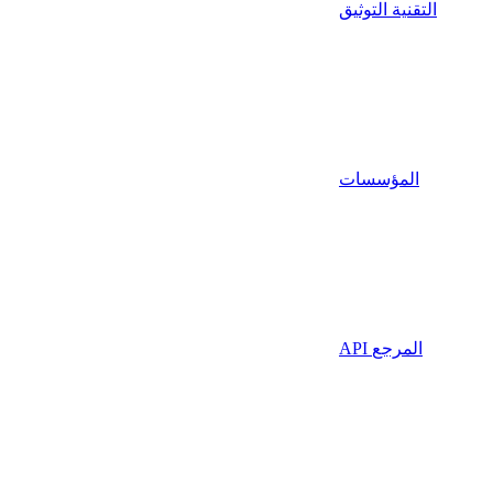
التقنية التوثيق
المؤسسات
API المرجع