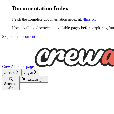
Documentation Index
Fetch the complete documentation index at:
/llms.txt
Use this file to discover all available pages before exploring fur
Skip to main content
CrewAI
home page
العربية
v1.12.2
اسأل المساعد
Search...
⌘
K