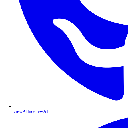
crewAIInc/crewAI