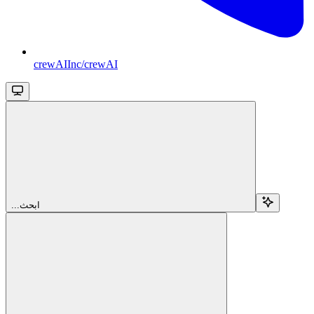
crewAIInc/crewAI
...ابحث