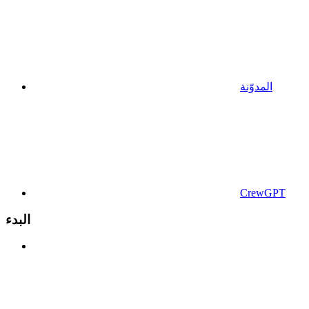
المدوّنة
CrewGPT
البدء