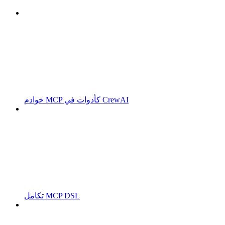
خوادم MCP كأدوات في CrewAI
تكامل MCP DSL