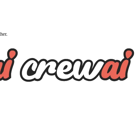
ther.