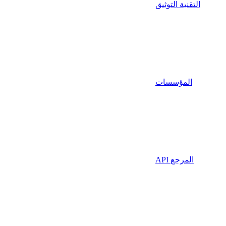
التقنية التوثيق
المؤسسات
API المرجع