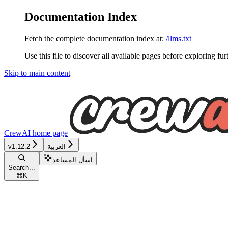
Documentation Index
Fetch the complete documentation index at:
/llms.txt
Use this file to discover all available pages before exploring fur
Skip to main content
CrewAI
home page
v1.12.2
العربية
اسأل المساعد
Search...
⌘
K