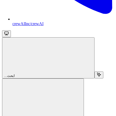
crewAIInc/crewAI
...ابحث