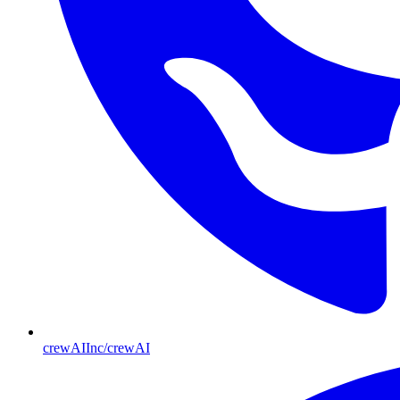
crewAIInc/crewAI