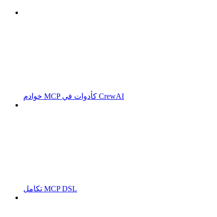
خوادم MCP كأدوات في CrewAI
تكامل MCP DSL