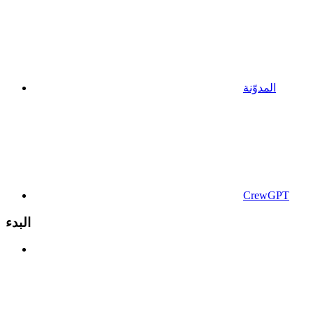
المدوّنة
CrewGPT
البدء