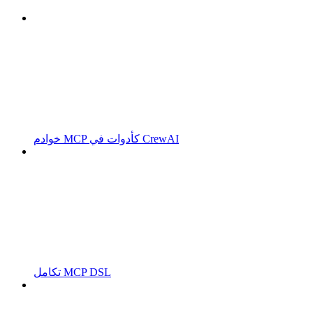
خوادم MCP كأدوات في CrewAI
تكامل MCP DSL