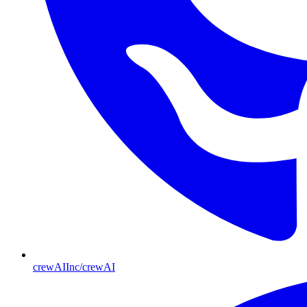
crewAIInc/crewAI