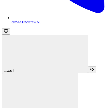
crewAIInc/crewAI
...ابحث