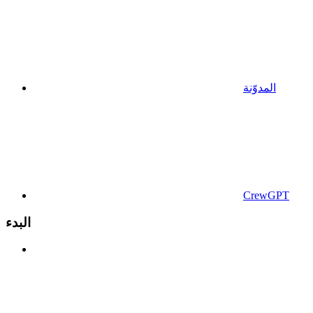
المدوّنة
CrewGPT
البدء