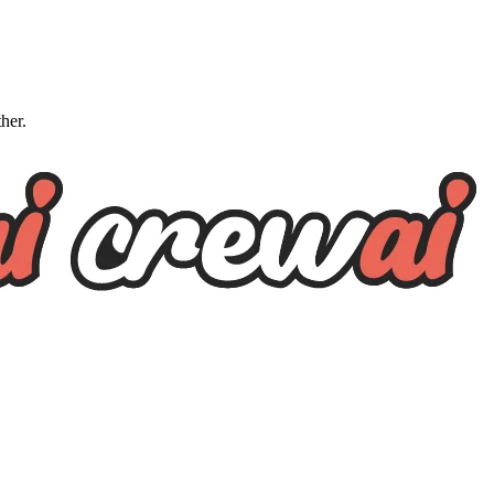
ther.