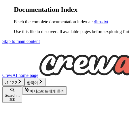
Documentation Index
Fetch the complete documentation index at:
/llms.txt
Use this file to discover all available pages before exploring fur
Skip to main content
CrewAI
home page
v1.12.2
한국어
어시스턴트에게 묻기
Search...
⌘
K