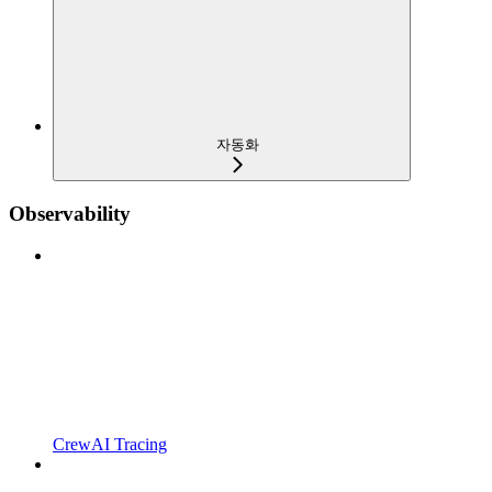
자동화
Observability
CrewAI Tracing