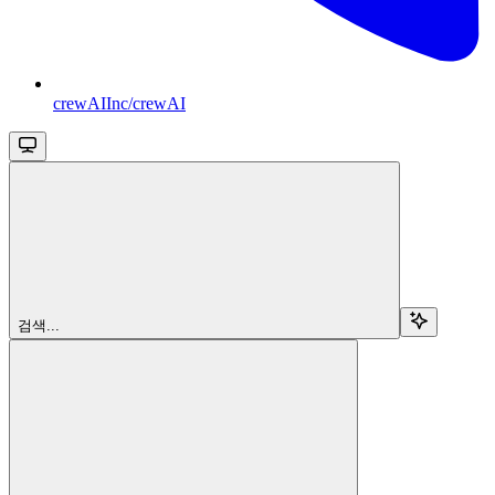
crewAIInc/crewAI
검색...