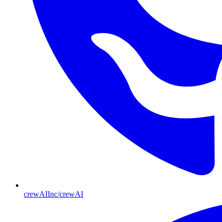
crewAIInc/crewAI