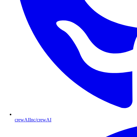
crewAIInc/crewAI