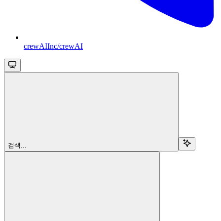
crewAIInc/crewAI
검색...