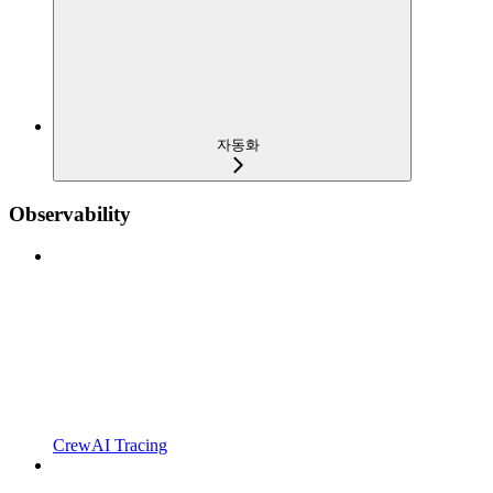
자동화
Observability
CrewAI Tracing