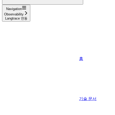
Navigation
Observability
Langtrace 연동
홈
기술 문서