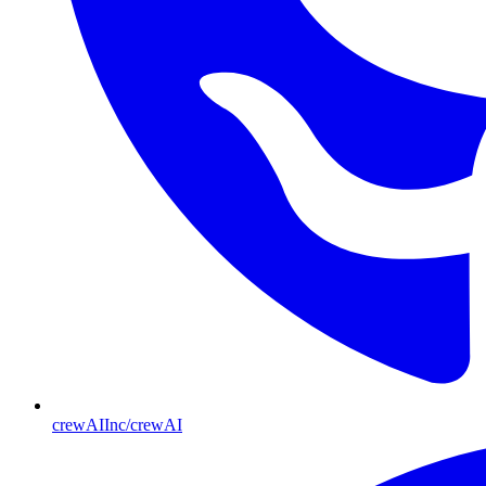
crewAIInc/crewAI