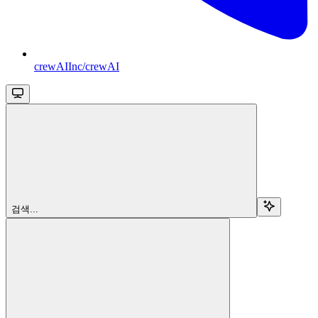
crewAIInc/crewAI
검색...