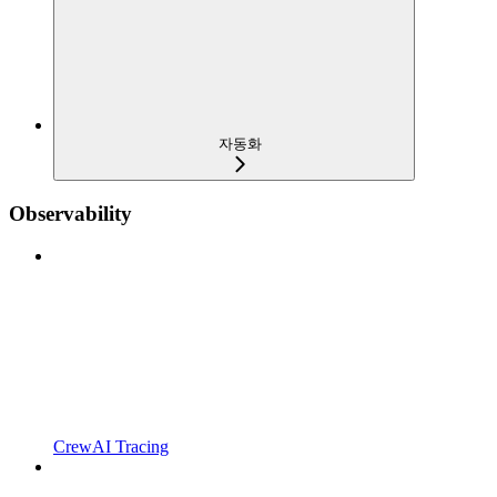
자동화
Observability
CrewAI Tracing