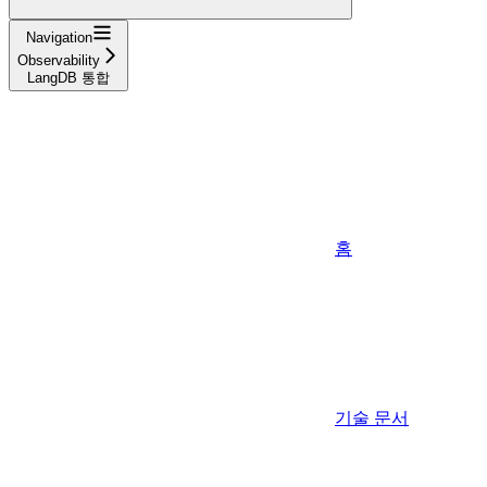
Navigation
Observability
LangDB 통합
홈
기술 문서