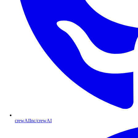
crewAIInc/crewAI