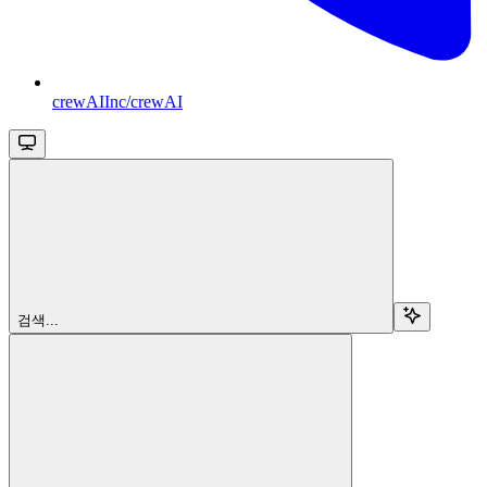
crewAIInc/crewAI
검색...