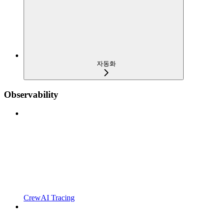
자동화
Observability
CrewAI Tracing