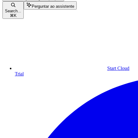
Perguntar ao assistente
Search...
⌘
K
Start Cloud
Trial