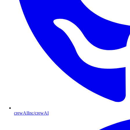
crewAIInc/crewAI