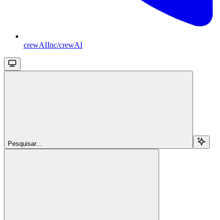
crewAIInc/crewAI
Pesquisar...