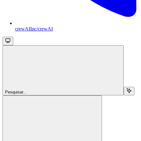
crewAIInc/crewAI
Pesquisar...