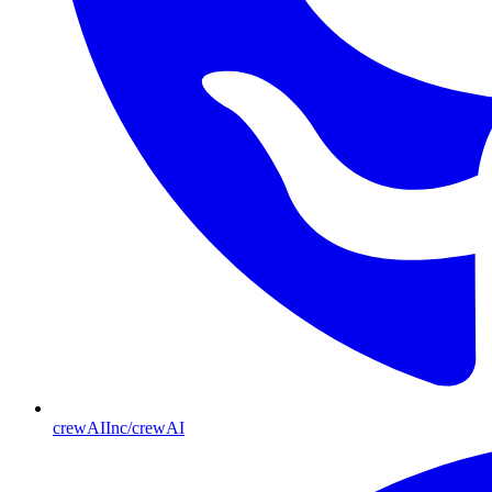
crewAIInc/crewAI