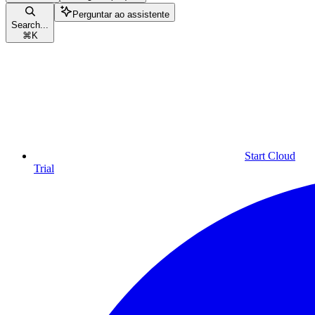
Perguntar ao assistente
Search...
⌘
K
Start Cloud
Trial