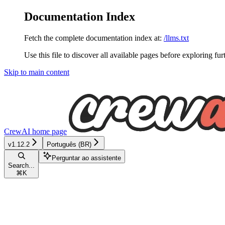
Documentation Index
Fetch the complete documentation index at:
/llms.txt
Use this file to discover all available pages before exploring fur
Skip to main content
CrewAI
home page
v1.12.2
Português (BR)
Perguntar ao assistente
Search...
⌘
K