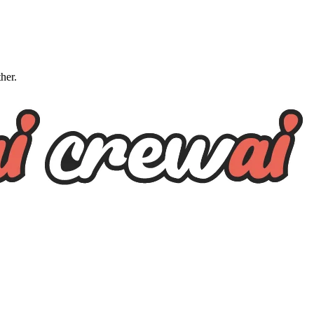
ther.