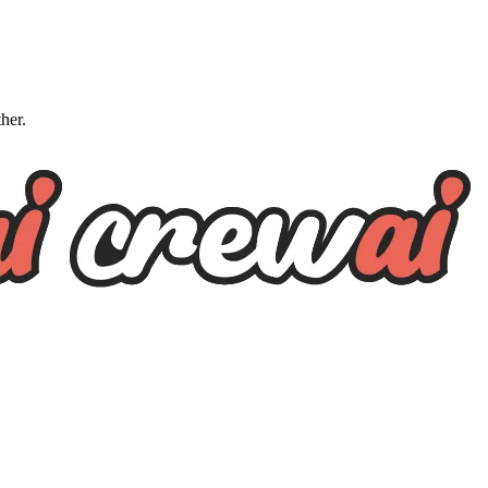
ther.