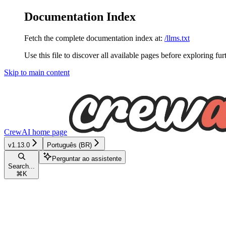
Documentation Index
Fetch the complete documentation index at:
/llms.txt
Use this file to discover all available pages before exploring fur
Skip to main content
CrewAI
home page
v1.13.0
Português (BR)
Perguntar ao assistente
Search...
⌘
K