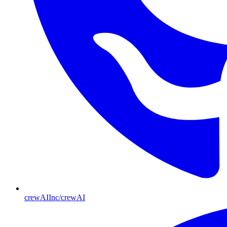
crewAIInc/crewAI