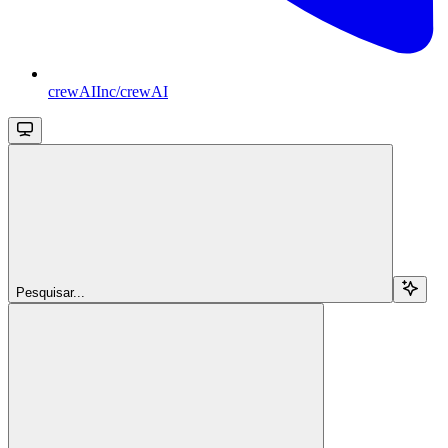
crewAIInc/crewAI
Pesquisar...