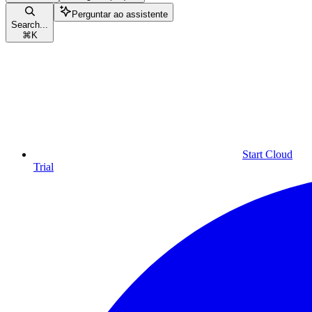
Perguntar ao assistente
Search...
⌘
K
Start Cloud
Trial