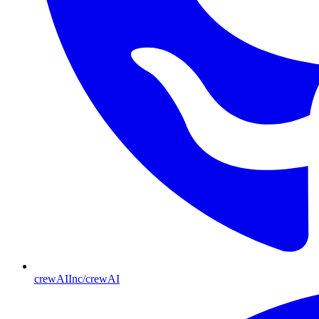
crewAIInc/crewAI