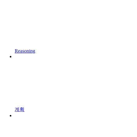
Reasoning
계획