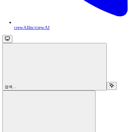
crewAIInc/crewAI
검색...