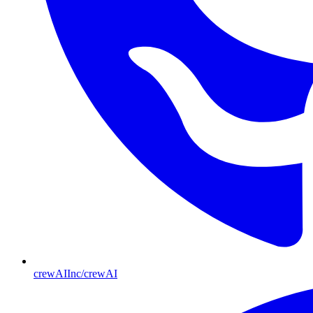
crewAIInc/crewAI