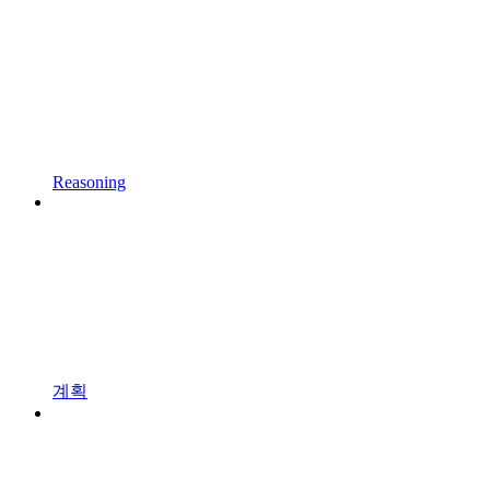
Reasoning
계획