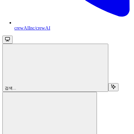
crewAIInc/crewAI
검색...