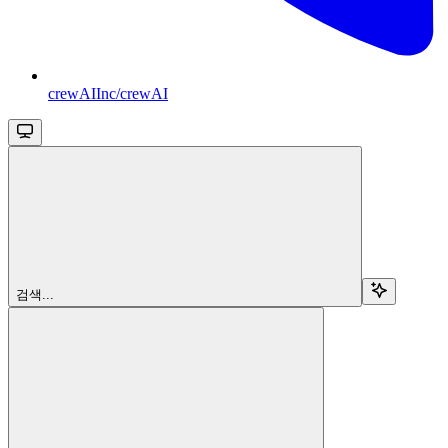
crewAIInc/crewAI
검색...