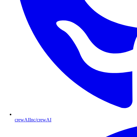
crewAIInc/crewAI