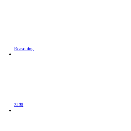
Reasoning
계획