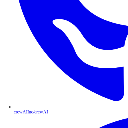
crewAIInc/crewAI