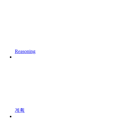
Reasoning
계획