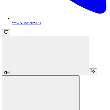
crewAIInc/crewAI
검색...