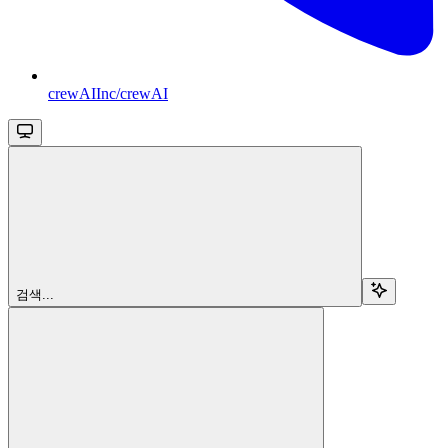
crewAIInc/crewAI
검색...