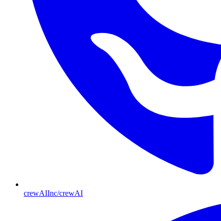
crewAIInc/crewAI