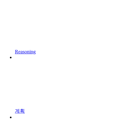
Reasoning
계획