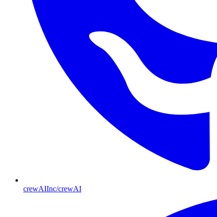
crewAIInc/crewAI