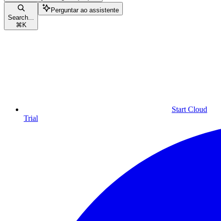
Perguntar ao assistente
Search...
⌘
K
Start Cloud
Trial