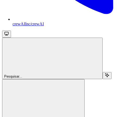
crewAIInc/crewAI
Pesquisar...