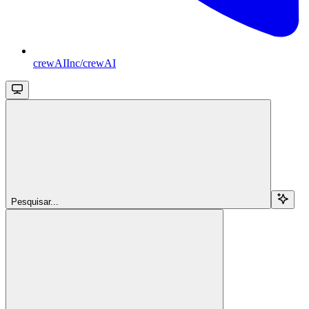
crewAIInc/crewAI
Pesquisar...