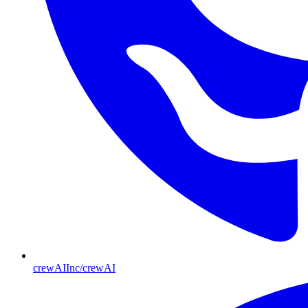
crewAIInc/crewAI