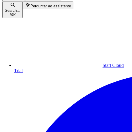
Perguntar ao assistente
Search...
⌘
K
Start Cloud
Trial