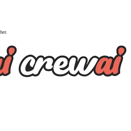
ther.