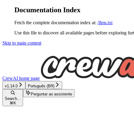
Documentation Index
Fetch the complete documentation index at:
/llms.txt
Use this file to discover all available pages before exploring fur
Skip to main content
CrewAI
home page
v1.14.0
Português (BR)
Perguntar ao assistente
Search...
⌘
K