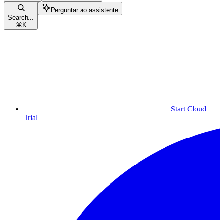
Perguntar ao assistente
Search...
⌘
K
Start Cloud
Trial