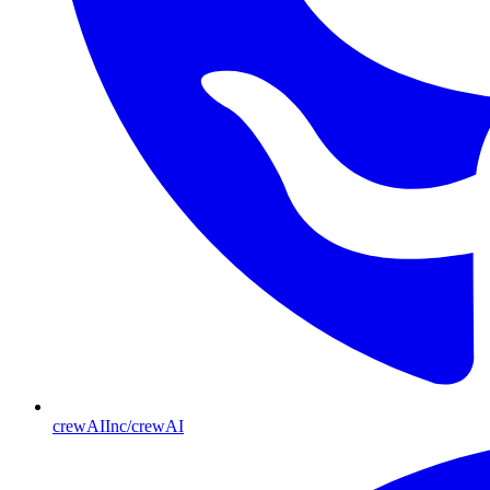
crewAIInc/crewAI