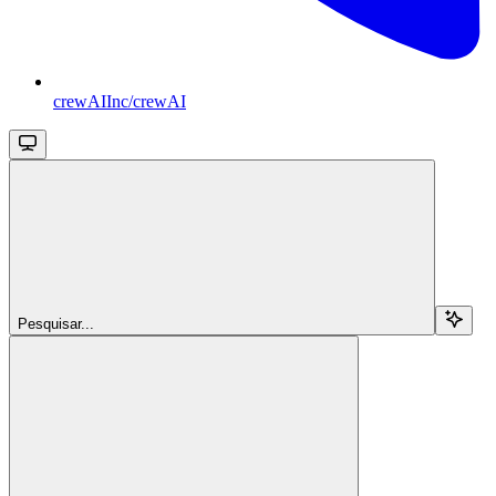
crewAIInc/crewAI
Pesquisar...