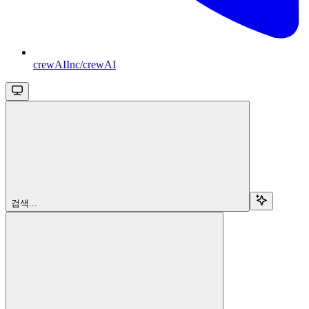
crewAIInc/crewAI
검색...