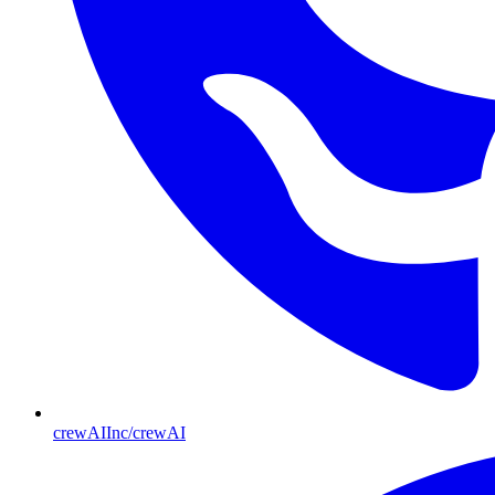
crewAIInc/crewAI