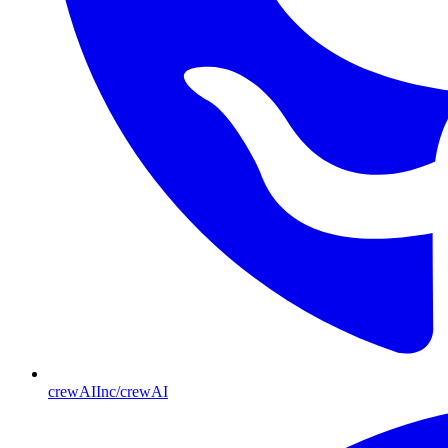
crewAIInc/crewAI