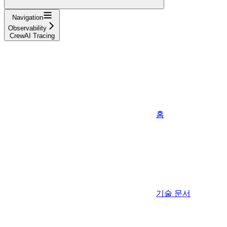
Navigation
Observability
CrewAI Tracing
홈
기술 문서