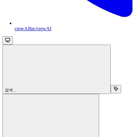
crewAIInc/crewAI
검색...