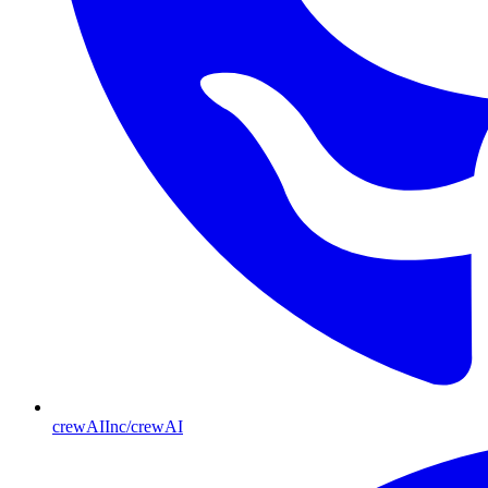
crewAIInc/crewAI