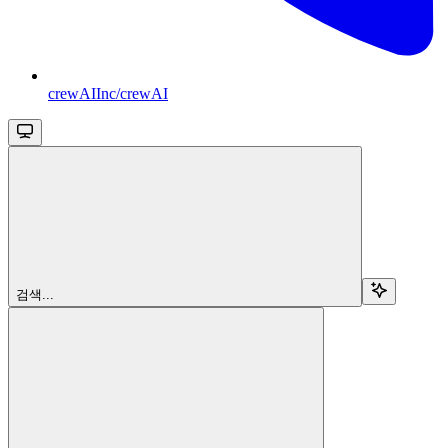
crewAIInc/crewAI
검색...