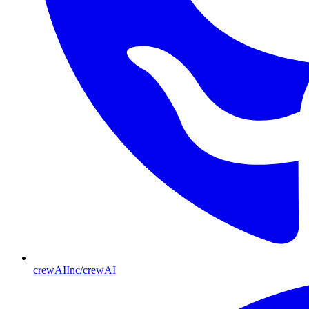
crewAIInc/crewAI