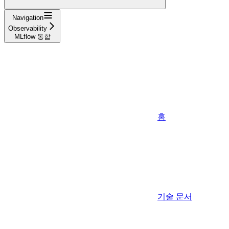
Navigation
Observability
MLflow 통합
홈
기술 문서