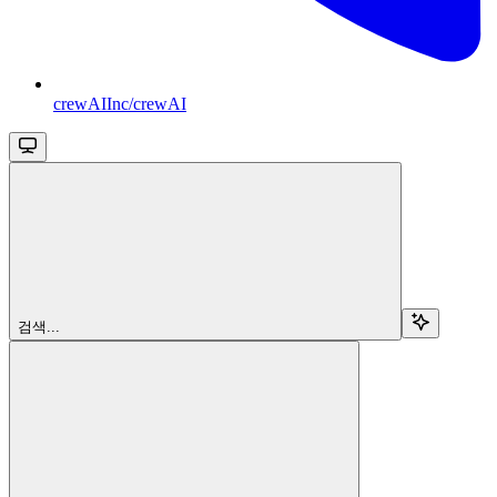
crewAIInc/crewAI
검색...