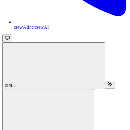
crewAIInc/crewAI
검색...