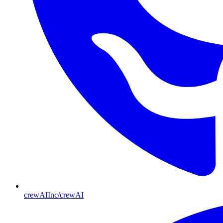
crewAIInc/crewAI