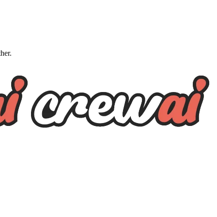
ther.