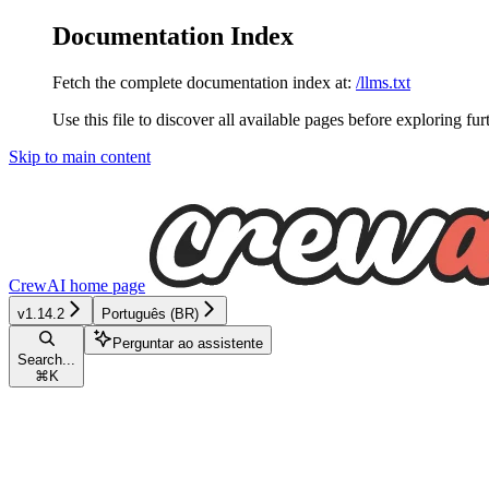
Documentation Index
Fetch the complete documentation index at:
/llms.txt
Use this file to discover all available pages before exploring fur
Skip to main content
CrewAI
home page
v1.14.2
Português (BR)
Perguntar ao assistente
Search...
⌘
K