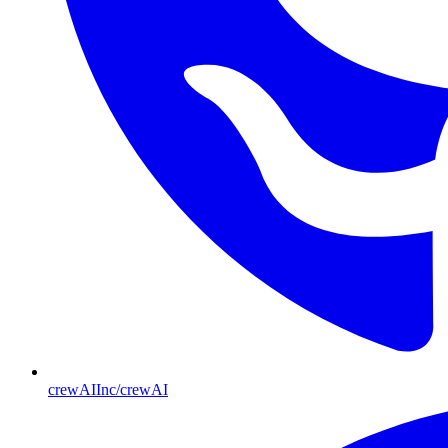
crewAIInc/crewAI