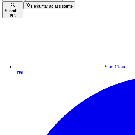
Perguntar ao assistente
Search...
⌘
K
Start Cloud
Trial