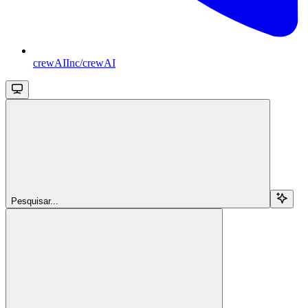
crewAIInc/crewAI
Pesquisar...