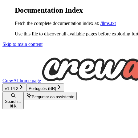
Documentation Index
Fetch the complete documentation index at:
/llms.txt
Use this file to discover all available pages before exploring fur
Skip to main content
CrewAI
home page
v1.14.2
Português (BR)
Perguntar ao assistente
Search...
⌘
K