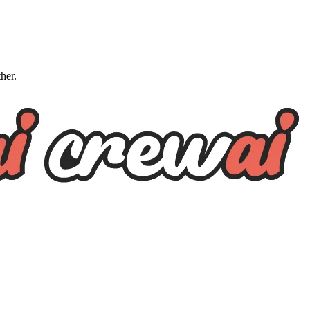
ther.