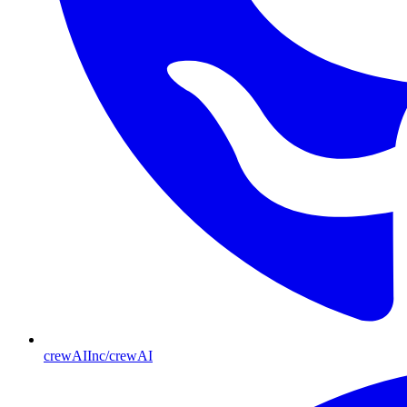
crewAIInc/crewAI