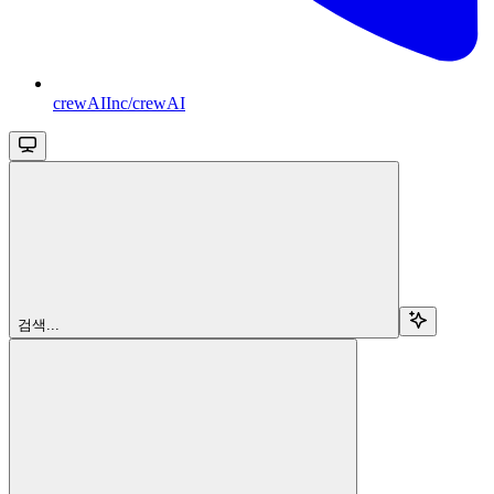
crewAIInc/crewAI
검색...