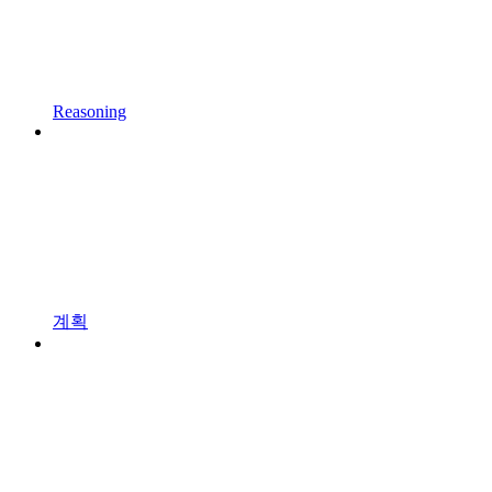
Reasoning
계획