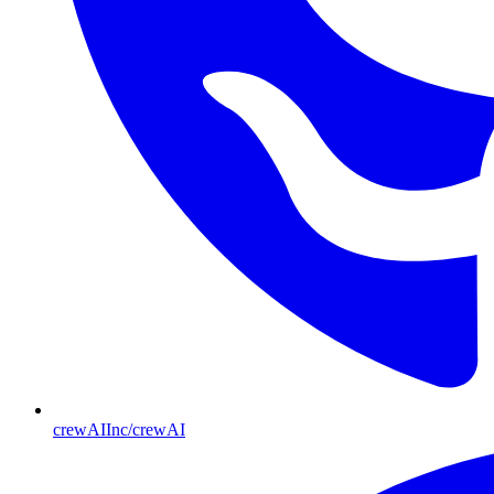
crewAIInc/crewAI