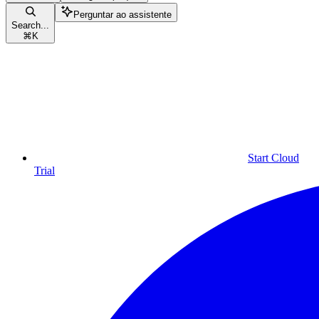
Perguntar ao assistente
Search...
⌘
K
Start Cloud
Trial