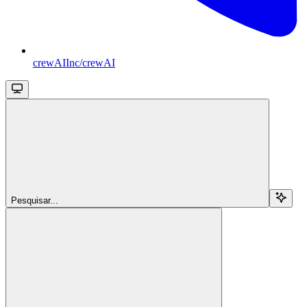
crewAIInc/crewAI
Pesquisar...