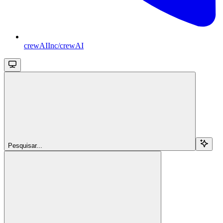
crewAIInc/crewAI
Pesquisar...