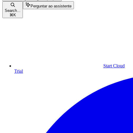
Perguntar ao assistente
Search...
⌘
K
Start Cloud
Trial