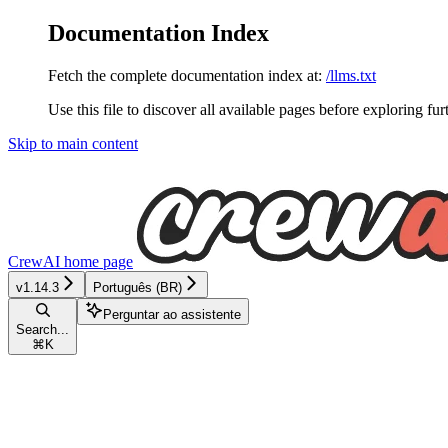
Documentation Index
Fetch the complete documentation index at:
/llms.txt
Use this file to discover all available pages before exploring fur
Skip to main content
CrewAI
home page
v1.14.3
Português (BR)
Perguntar ao assistente
Search...
⌘
K