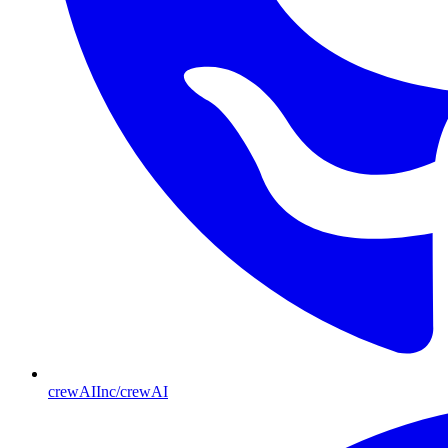
crewAIInc/crewAI