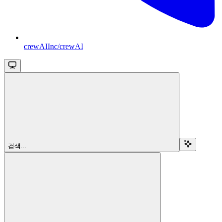
crewAIInc/crewAI
검색...