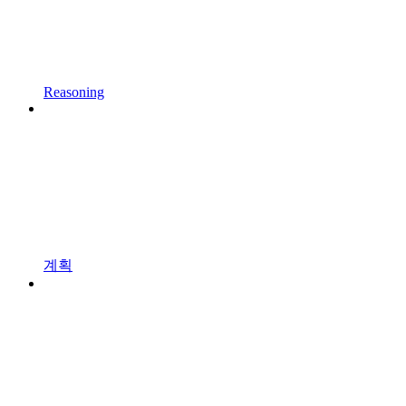
Reasoning
계획