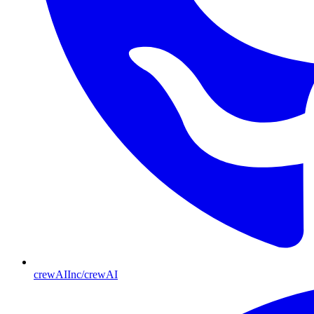
crewAIInc/crewAI