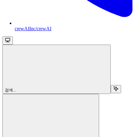
crewAIInc/crewAI
검색...