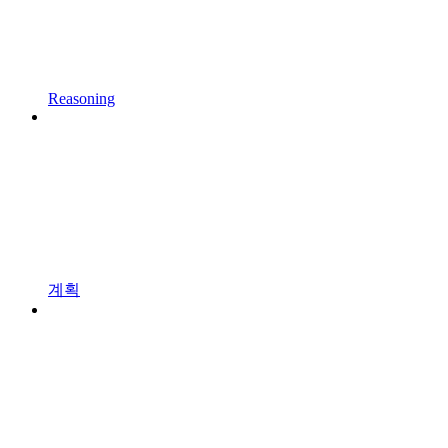
Reasoning
계획