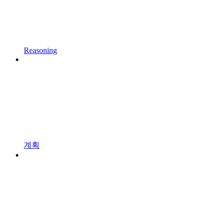
Reasoning
계획