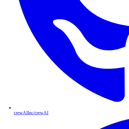
crewAIInc/crewAI