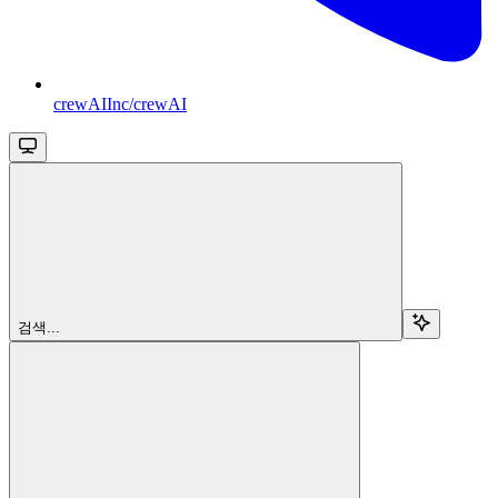
crewAIInc/crewAI
검색...