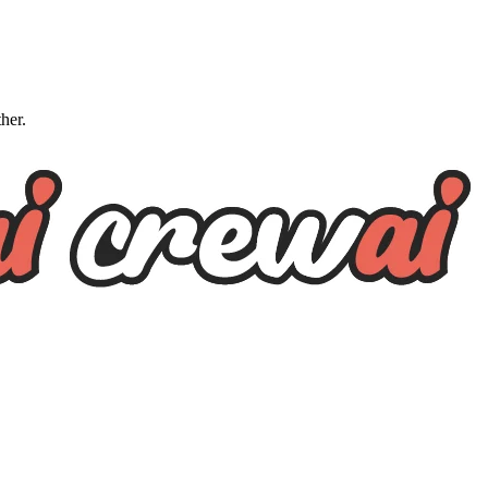
ther.