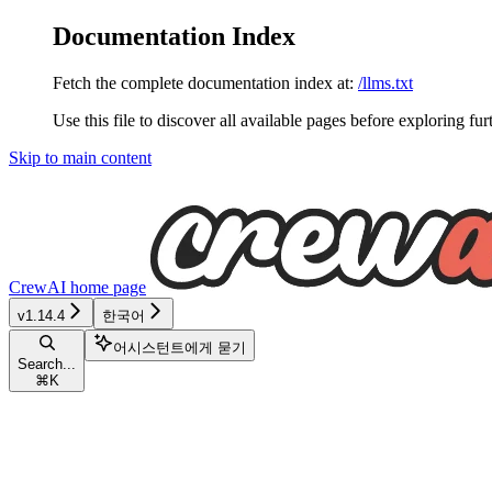
Documentation Index
Fetch the complete documentation index at:
/llms.txt
Use this file to discover all available pages before exploring fur
Skip to main content
CrewAI
home page
v1.14.4
한국어
어시스턴트에게 묻기
Search...
⌘
K