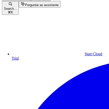
Perguntar ao assistente
Search...
⌘
K
Start Cloud
Trial