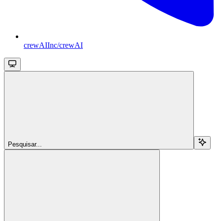
crewAIInc/crewAI
Pesquisar...