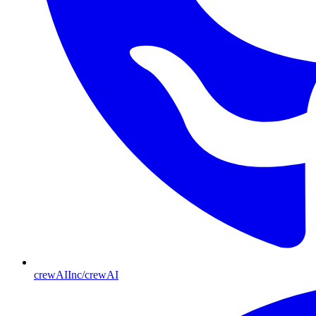
crewAIInc/crewAI