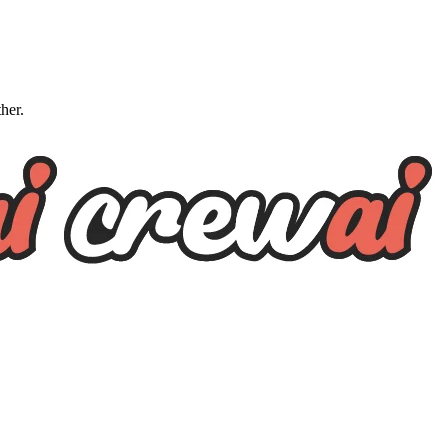
ther.