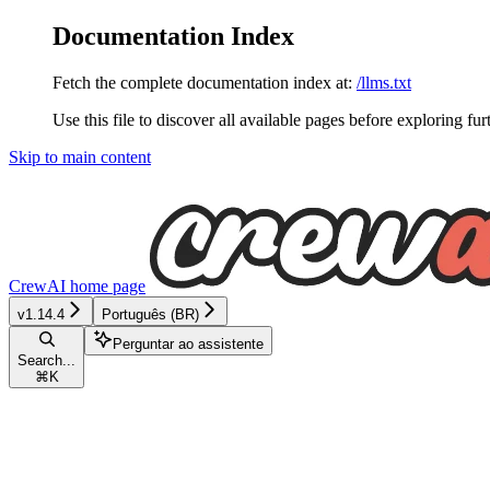
Documentation Index
Fetch the complete documentation index at:
/llms.txt
Use this file to discover all available pages before exploring fur
Skip to main content
CrewAI
home page
v1.14.4
Português (BR)
Perguntar ao assistente
Search...
⌘
K