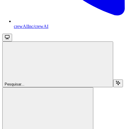
crewAIInc/crewAI
Pesquisar...