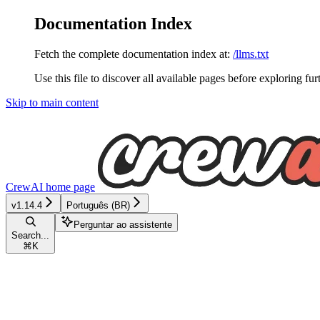
Documentation Index
Fetch the complete documentation index at:
/llms.txt
Use this file to discover all available pages before exploring fur
Skip to main content
CrewAI
home page
v1.14.4
Português (BR)
Perguntar ao assistente
Search...
⌘
K