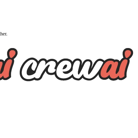
ther.