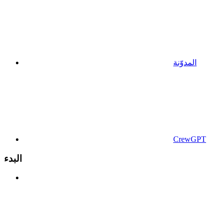
المدوّنة
CrewGPT
البدء