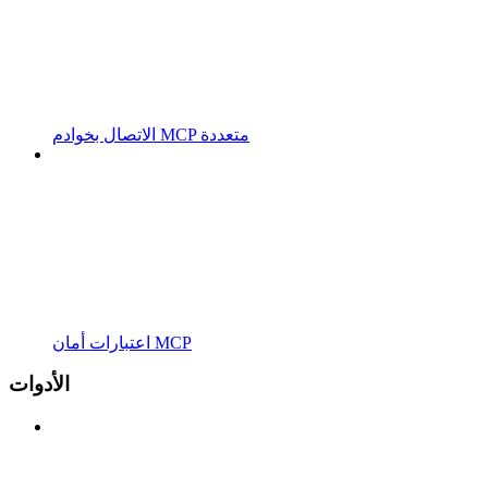
الاتصال بخوادم MCP متعددة
اعتبارات أمان MCP
الأدوات