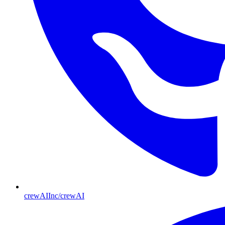
crewAIInc/crewAI