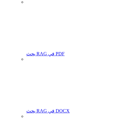
بحث RAG في PDF
بحث RAG في DOCX