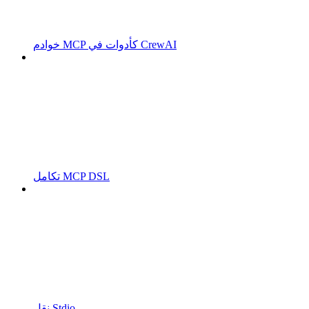
خوادم MCP كأدوات في CrewAI
تكامل MCP DSL
نقل Stdio