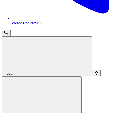
crewAIInc/crewAI
...ابحث