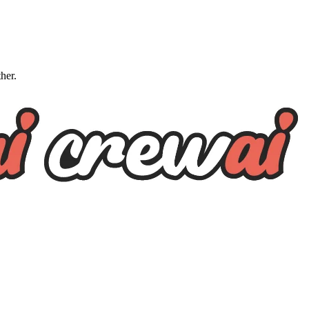
ther.