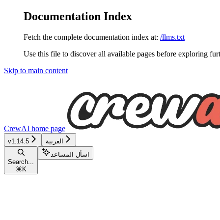
Documentation Index
Fetch the complete documentation index at:
/llms.txt
Use this file to discover all available pages before exploring fur
Skip to main content
CrewAI
home page
العربية
v1.14.5
اسأل المساعد
Search...
⌘
K