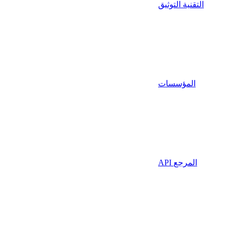
التقنية التوثيق
المؤسسات
API المرجع