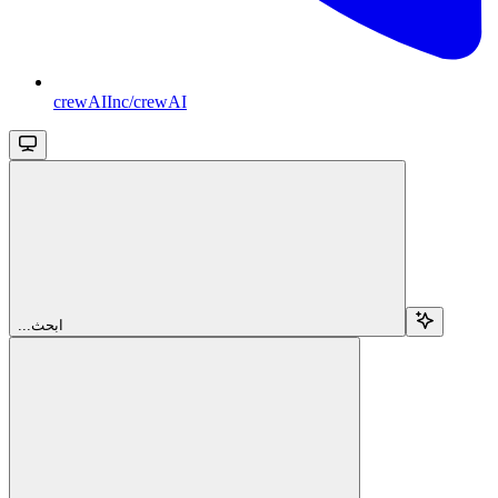
crewAIInc/crewAI
...ابحث