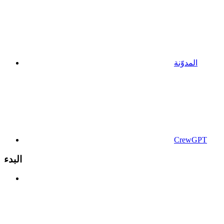
المدوّنة
CrewGPT
البدء