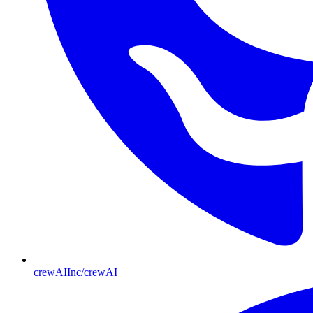
crewAIInc/crewAI