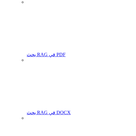
بحث RAG في PDF
بحث RAG في DOCX