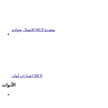
الاتصال بخوادم MCP متعددة
اعتبارات أمان MCP
الأدوات