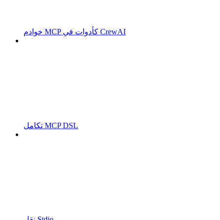
خوادم MCP كأدوات في CrewAI
تكامل MCP DSL
نقل Stdio