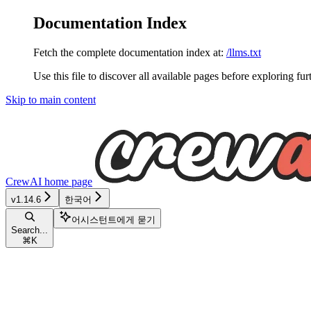
Documentation Index
Fetch the complete documentation index at:
/llms.txt
Use this file to discover all available pages before exploring fur
Skip to main content
CrewAI
home page
v1.14.6
한국어
어시스턴트에게 묻기
Search...
⌘
K