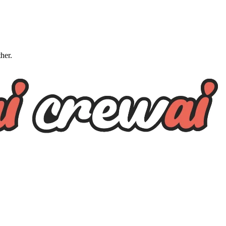
ther.