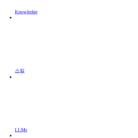
Knowledge
스킬
LLMs