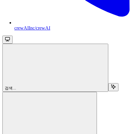
crewAIInc/crewAI
검색...