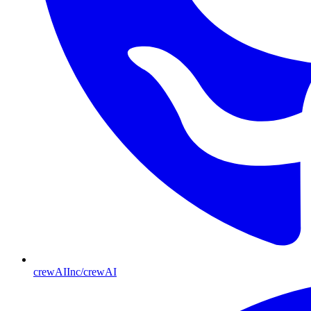
crewAIInc/crewAI